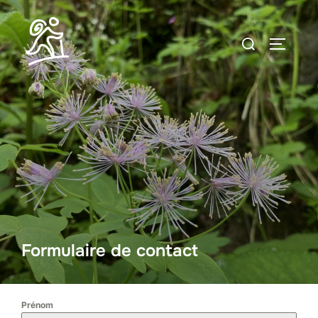
Aller
au
Rechercher :
PERMUT
contenu
Formulaire de contact
Prénom