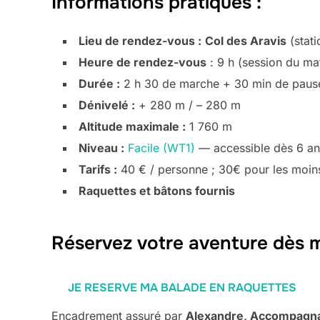
Informations pratiques :
Lieu de rendez-vous :
Col des Aravis
(stati
Heure de rendez-vous
: 9 h (session du mat
Durée :
2 h 30 de marche + 30 min de paus
Dénivelé :
+ 280 m / – 280 m
Altitude maximale :
1 760 m
Niveau :
Facile (WT1)
— accessible dès 6 an
Tarifs :
40 € / personne ; 30€ pour les moin
Raquettes et bâtons fournis
Réservez votre aventure dès m
JE RESERVE MA BALADE EN RAQUETTES
Encadrement assuré par
Alexandre, Accompagna