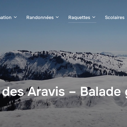
ation
Randonnées
Raquettes
Scolaires
des Aravis – Balade 