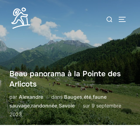
Aller
au
Rechercher :
PERMUT
contenu
Beau panorama à la Pointe des
Arlicots
par
Alexandre
dans
Bauges
,
été
,
faune
Publié
sauvage
,
randonnée
,
Savoie
sur
9 septembre
le
2023