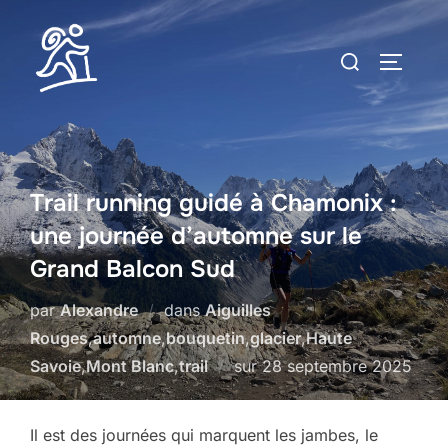
Aller
au
Rechercher :
PERMUT
contenu
Trail running guidé à Chamonix :
une journée d’automne sur le
Grand Balcon Sud
par
Alexandre
dans
Aiguilles
Rouges
,
automne
,
bouquetin
,
glacier
,
Haute
Publié
Savoie
,
Mont Blanc
,
trail
sur
28 septembre 2025
le
Il est des journées qui marquent les jambes, le