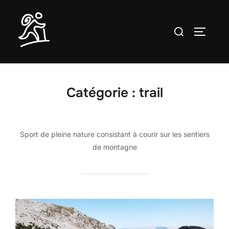
Aller
au
Rechercher :
PERMUT
contenu
Catégorie :
trail
Sport de pleine nature consistant à courir sur les sentiers
de montagne