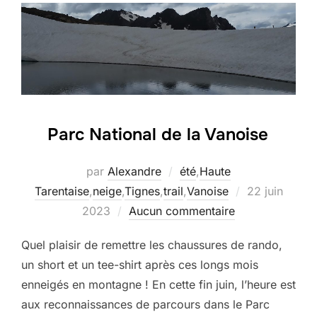
Parc National de la Vanoise
par
Alexandre
été
,
Haute
Publié
Tarentaise
,
neige
,
Tignes
,
trail
,
Vanoise
22 juin
le
2023
Aucun commentaire
Quel plaisir de remettre les chaussures de rando, 
un short et un tee-shirt après ces longs mois 
enneigés en montagne ! En cette fin juin, l’heure est 
aux reconnaissances de parcours dans le Parc 