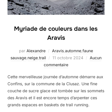
Myriade de couleurs dans les
Aravis
par
Alexandre
Aravis
,
automne
,
faune
Publié
sauvage
,
neige
,
trail
11 octobre 2024
Aucun
le
commentaire
Cette merveilleuse journée d’automne démarre aux
Confins, sur la commune de la Clusaz. Une fine
couche de sucre glace est tombée sur les sommets
des Aravis et il est encore temps d’arpenter ces
grands espaces en baskets de trail running.