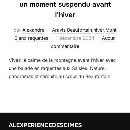
un moment suspendu avant
l’hiver
par
Alexandre
Aravis
,
Beaufortain
,
hiver
,
Mont
Publié
Blanc
,
raquettes
1 décembre 2024
Aucun
le
commentaire
Vivez le calme de la montagne avant l’hiver avec
une balade en raquettes aux Saisies. Nature,
panoramas et sérénité au cœur du Beaufortain.
ALEXPERIENCEDESCIMES