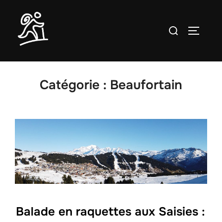
Aller
au
Rechercher :
PERMUT
contenu
Catégorie :
Beaufortain
Balade en raquettes aux Saisies :